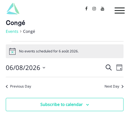
Congé
Events
Congé
Events
No events scheduled for 6 août 2026.
Notice
for
06/08/2026
Events
Search
Ev
6
Day
Select
Vi
Searc
août
date.
Previous Day
Next Day
Na
and
2026
Views
Subscribe to calendar
Naviga