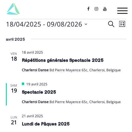
18/04/2025
 - 
09/08/2026
Events
Events
Search
Ev
List
Select
Vi
Searc
date.
avril 2025
Na
and
18 avril 2025
VEN
18
Views
Répétitions générales Spectacle 2025
Naviga
Charleroi Danse
Bd Pierre Mayence 65c, Charleroi, Belgique
Featured
19 avril 2025
SAM
19
Spectacle 2025
Charleroi Danse
Bd Pierre Mayence 65c, Charleroi, Belgique
21 avril 2025
LUN
21
Lundi de Pâques 2025